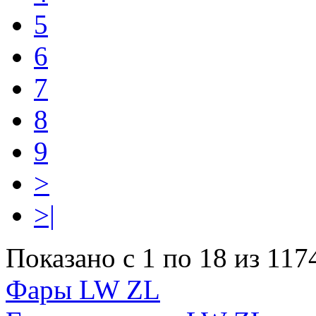
5
6
7
8
9
>
>|
Показано с 1 по 18 из 117
Фары LW ZL