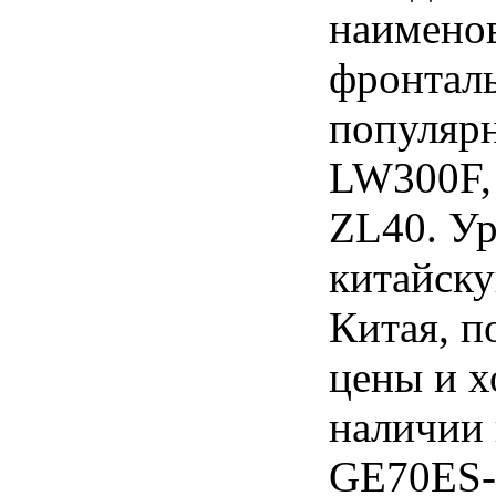
наименов
фронтал
популяр
LW300F,
ZL40. Ур
китайск
Китая, п
цены и х
наличии 
GE70ES-